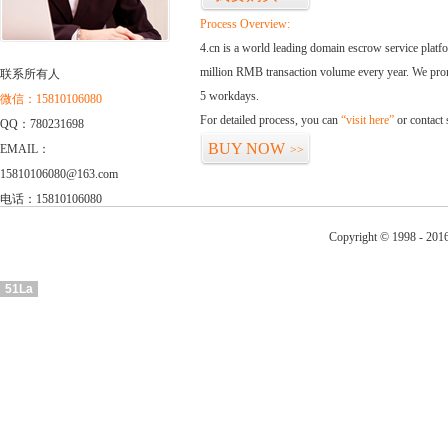
Process Overview:
4.cn is a world leading domain escrow service plat
million RMB transaction volume every year. We promi
联系所有人
5 workdays.
微信：15810106080
For detailed process, you can
“visit here”
or contact
QQ：780231698
BUY NOW
EMAIL：
>>
15810106080@163.com
电话：15810106080
Copyright © 1998 - 201
51La