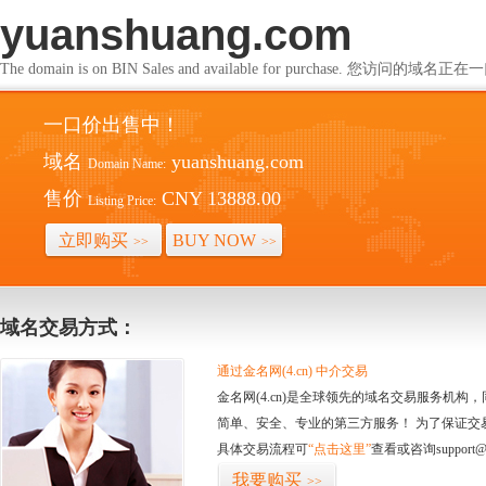
yuanshuang.com
The domain is on BIN Sales and available for purchase. 您访问的
一口价出售中！
域名
yuanshuang.com
Domain Name:
售价
CNY 13888.00
Listing Price:
立即购买
BUY NOW
>>
>>
域名交易方式：
通过金名网(4.cn) 中介交易
金名网(4.cn)是全球领先的域名交易服务机
简单、安全、专业的第三方服务！ 为了保证交
具体交易流程可
“点击这里”
查看或咨询support@
我要购买
>>